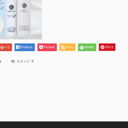
+1
Hatena
Pocket
RSS
feedly
Pin it
コメント:
0