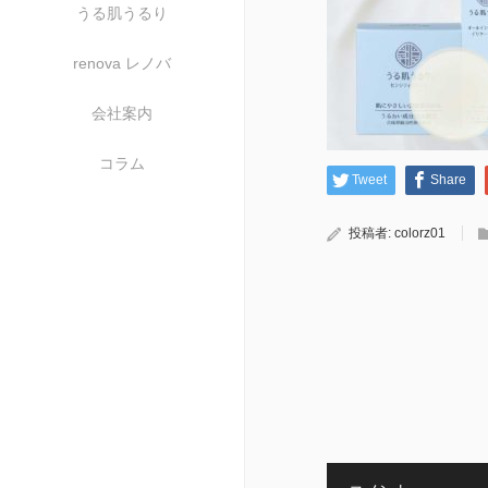
うる肌うるり
renova レノバ
会社案内
コラム
Tweet
Share
投稿者:
colorz01