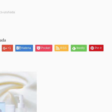
ics-uruhada
hada
+1
Hatena
Pocket
RSS
feedly
Pin it