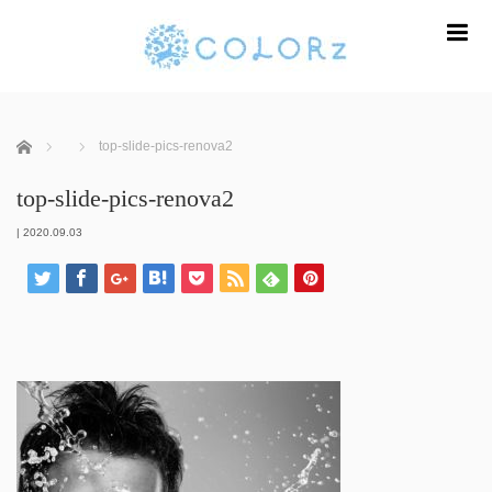
m
ホーム
top-slide-pics-renova2
top-slide-pics-renova2
|
2020.09.03