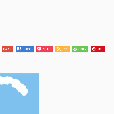
+1
Hatena
Pocket
RSS
feedly
Pin it