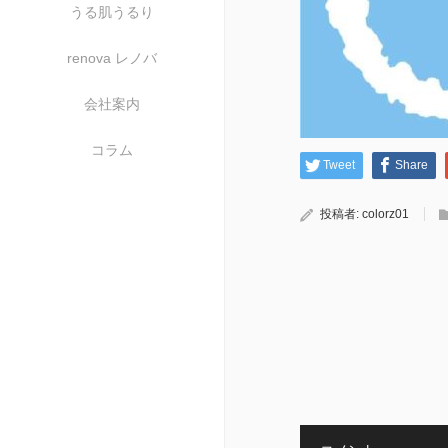
うる肌うるり
renova レノバ
会社案内
コラム
Tweet
Share
投稿者:
colorz01