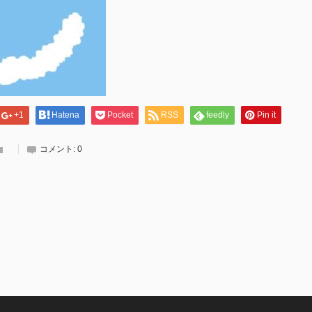
+1
Hatena
Pocket
RSS
feedly
Pin it
コメント:
0