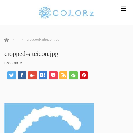
m
ホーム
cropped-siteicon.jpg
cropped-siteicon.jpg
|
2020.09.06