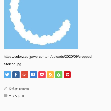
https://colorz.co.jp/wp-content/uploads/2020/09/cropped-
siteicon.jpg
投稿者:
colorz01
コメント:
0