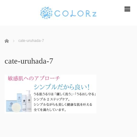
m
ホーム
cate-uruhada-7
cate-uruhada-7