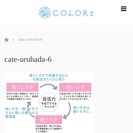
m
ホーム
cate-uruhada-6
cate-uruhada-6