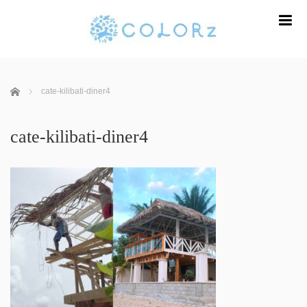
m
ホーム
cate-kilibati-diner4
cate-kilibati-diner4